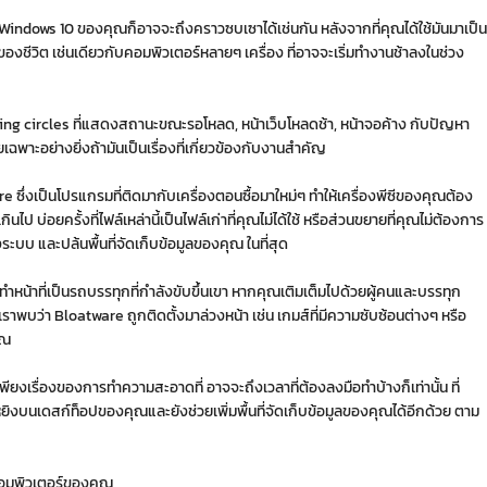
นึ่ง Windows 10 ของคุณก็อาจจะถึงคราวซบเซาได้เช่นกัน หลังจากที่คุณได้ใช้มันมาเป็น
งของชีวิต เช่นเดียวกับคอมพิวเตอร์หลายๆ เครื่อง ที่อาจจะเริ่มทำงานช้าลงในช่วง
ffering circles ที่แสดงสถานะขณะรอโหลด, หน้าเว็บโหลดช้า, หน้าจอค้าง กับปัญหา
ยเฉพาะอย่างยิ่งถ้ามันเป็นเรื่องที่เกี่ยวข้องกับงานสำคัญ
are ซึ่งเป็นโปรแกรมที่ติดมากับเครื่องตอนซื้อมาใหม่ๆ ทำให้เครื่องพีซีของคุณต้อง
 บ่อยครั้งที่ไฟล์เหล่านี้เป็นไฟล์เก่าที่คุณไม่ได้ใช้ หรือส่วนขยายที่คุณไม่ต้องการ
ะบบ และปล้นพื้นที่จัดเก็บข้อมูลของคุณ ในที่สุด
 ที่ทำหน้าที่เป็นรถบรรทุกที่กำลังขับขึ้นเขา หากคุณเติมเต็มไปด้วยผู้คนและบรรทุก
เราพบว่า Bloatware ถูกติดตั้งมาล่วงหน้า เช่น เกมส์ที่มีความซับซ้อนต่างๆ หรือ
ุณ
พียงเรื่องของการทำความสะอาดที่ อาจจะถึงเวลาที่ต้องลงมือทำบ้างก็เท่านั้น ที่
เหยิงบนเดสก์ท็อปของคุณและยังช่วยเพิ่มพื้นที่จัดเก็บข้อมูลของคุณได้อีกด้วย ตาม
นคอมพิวเตอร์ของคุณ