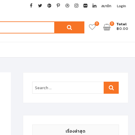
facebook
twitter
google
pinterest
dribbble
instagram
flickr
linkedin
สมาชิก
Login
0
0
ค้นหา:
Total
฿0.00
Search
…
เรื่องล่าสุด