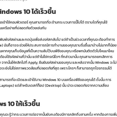
indows
10 ได้เร็วขึ้น
่อเข้าใช้คอมพิวเตอร์ คุณสามารถที่จะข้ามกระบวนการนี้ไปได้ ตราบใดที่คุณใช้
เครือข่ายที่ปลอดภัยด้วยเช่นกัน
พิมพ์รหัสผ่านและกดปุ่มเพื่อส่งรหัสกลับไป แต่ถ้าเป็นช่วงเวลาที่คุณจะต้องทำการ
ode) มันก็อาจจะช่วยให้ประสบการณ์การทำงานของคุณราบรื่นขึ้นมาบ้างไม่มากก็น้อย
นหากคุณเก็บข้อมูลที่เป็นความลับไว้บนพีซีของคุณ หรือพกมันติดตัวไปไหนมาไหน
องใช้รหัสผ่านที่ว่านั่น แต่ถ้าไม่ใช่กรณีใดๆ ที่กล่าวมานั้น คุณสามารถยกเลิกการ
ะบบ จากนั้นให้คลิกไปที่ Apply, ยืนยันรหัสผ่านของคุณ และหลังจากนั้น Windows จะไม่
จจะยังไม่ใช่สภาพแวดล้อมที่ปลอดภัยที่สุด เพราะใครๆ ก็สามารถถูกโจรกรรมได้
มารถที่จะเปิดและเข้าใช้งาน Windows 10 บนเครื่องพีซีของคุณได้ ดั้งนั้น การ
 Laptops) แต่สำหรับเดสก์ท็อป (Desktop) นั้น น่าจะปลอดภัยจากความเสี่ยง
ws 10
ให้เร็วขึ้น
งคุณจะรู้ว่ากระบวนการต่อจากนั้นยังคงต้องมีการคลิกถึงสามครั้ง หากต้องการเพิ่