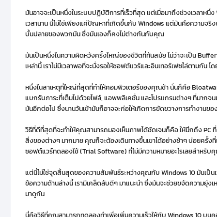
มันอาจจะเป็นหนึ่งในระบบปฏิบัติการที่เร็วที่สุด แต่เมื่อมาถึงช่วงเวลาห
เวลานาน นี่ไม่ใช่เพียงแค่ปัญหาที่เกิดขึ้นกับ Windows แต่มันคือความจริ
บั้นปลายของพวกมัน ซึ่งมันเองก็คงไม่ต่างกันกับคุณ
มันเป็นหนึ่งในความผิดหวังครั้งใหญ่ของชีวิตที่ทันสมัย ไม่ว่าจะเป็น Bu
เหล่านี้ เราไม่มีเวลาพอที่จะนั่งรอให้ซอฟต์แวร์และอินเทอร์เฟซไล่ตามกัน โด
หนึ่งในสาเหตุที่ใหญ่ที่สุดที่ทำให้คอมพิวเตอร์ของคุณช้า นั่นก็คือ Bloatw
แบกรับภาระที่เต็มไปด้วยไฟล์, แอพพลิเคชั่น และโปรแกรมต่างๆ ที่มากจนเกินไป
มันอีกต่อไป ซึ่งนานวันเข้ามันก็อาจจะก่อให้เกิดการขัดขวางการทำงานของร
วิธีที่ดีที่สุดที่จะทำให้คุณสามารถมองเห็นภาพได้ชัดเจนก็คือ ให้นึกถึง PC
สิ่งของต่างๆ มากมาย คุณก็จะต้องเดินทางขึ้นเขาได้อย่างช้าๆ บ่อยครั้งที่
ซอฟต์แวร์ทดลองใช้ (Trial Software) ที่ไม่มีความหมายอะไรเลยสำหรับค
แต่นี่ไม่ใช่จุดสิ้นสุดของความสัมพันธ์ระหว่างคุณกับ Windows 10 มันเป็นเ
ข้อความด้านล่างนี้ เรามีเคล็ดลับดีๆ มาแนะนำ ซึ่งมันจะช่วยขจัดความยุ่ง
มาดูกัน
นี่คือวิธีที่คุณสามารถทดลองทำเพื่อเพิ่มความเร็วให้กับ Windows 10 บ