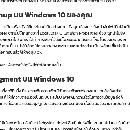
ุดการทำงานอย่างสมบูรณ์ ดังนั้น จึงควรดำเนินการด้วยความระมัดระวัง
anup บน Windows 10 ของคุณ
ว่าเป็นเครื่องมือที่มีประโยชน์เป็นอย่างมาก เมื่อคุณต้องการที่จะกำจัดไฟล์ที่ไม่จำเป็
Explorer จากนั้นให้คลิกขวาที่ Local Disk C: และเลือก Properties ซึ่งจะถูกนำไปยัง
วลผลว่าไดร์ฟที่เราได้ทำการเลือกไว้นั้นมีไฟล์ขยะมากน้อยแค่ไหน โดยจะแสดงราย
้นตอนนี้แนะนำให้เลือกให้ครบทุกช่อง เพราะในแต่ละช่องล้วนเป็นไฟล์ขยะที่ไม่จำเป็น
เลือกครบแล้วก็ให้กดปุ่ม OK
” เพื่อการกำจัดไฟล์ที่ทำได้มากยิ่งขึ้น
agment บน Windows 10
สุดวิธีหนึ่ง ที่จะช่วยเพิ่มความเร็วให้กับคอมพิวเตอร์ของคุณ โดยสิ่งนี้จะช่วย
ิสก์ ให้มีความต่อเนื่องเป็นระบบระเบียบ เพื่อเพิ่มความเร็วในการอ่านข้อมูล ซึ่งก็
ี่น้อยกว่าเมื่อข้อมูลถูกจัดเรียงอย่างเป็นระเบียบ ดั้งนั้น มันจึงอ่านและบันทึกได้
ช้ได้เฉพาะกับฮาร์ดดิสก์ (Physical drive) ซึ่งเป็นไดร์ฟที่ประกอบไปด้วยฮาร์ดดิสก
es) เนื่องจากว่า SSD ไม่มีจานหมุน และมีการเก็บข้อมูลในลักษณะเฉพาะ ที่ทำให้