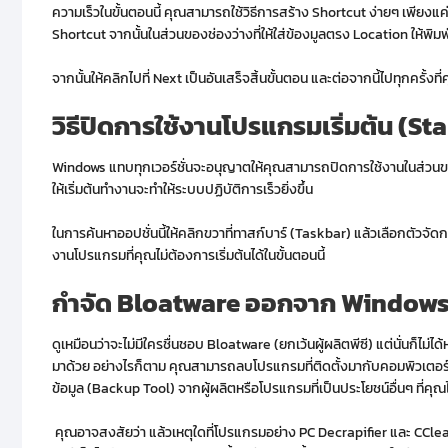
ความเร็วในขั้นตอนนี้ คุณสามารถใช้วิธีการสร้าง Shortcut ง่ายๆ เพียงแค
Shortcut จากนั้นในส่วนของช่องว่างที่ให้ใส่ข้องมูลตรง Location ให้พิม
จากนั้นให้คลิกไปที่ Next เป็นอันเสร็จสิ้นขั้นตอน และต่อจากนี้ไปทุกครั้
วิธีปิดการใช้งานโปรแกรมเริ่มต้น
(St
Windows แทบทุกเวอร์ชั่นจะอนุญาตให้คุณสามารถปิดการใช้งานในส่วนของ
ให้เริ่มต้นทำงานจะทำให้ระบบปฏิบัติการเร็วยิ่งขึ้น
ในการค้นหาออปชั่นนี้ให้คลิกขวาที่ทาสก์บาร์ (Taskbar) แล้วเลือกตัวจ
งานโปรแกรมที่คุณไม่ต้องการเริ่มต้นได้ในขั้นตอนนี้
กำจัด
Bloatware
ออกจาก
Window
ดูเหมือนว่าจะไม่มีใครชื่นชอบ Bloatware (ยกเว้นผู้ผลิตพีซี) แต่นั่นก็ไม
มาด้วย อย่างไรก็ตาม คุณสามารถลบโปรแกรมที่ติดตั้งมากับคอมพิวเตอร์ (
ข้อมูล (Backup Tool) จากผู้ผลิตหรือโปรแกรมที่เป็นประโยชน์อื่นๆ ที่คุ
คุณอาจสงสัยว่า แล้วเหตุใดที่โปรแกรมอย่าง PC Decrapifier และ CClean