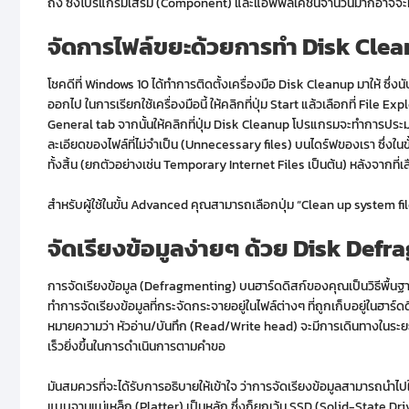
ถึง ซึ่งโปรแกรมเสริม (Component) และแอพพลิเคชั่นจำนวนมากอาจจะหย
จัดการไฟล์ขยะด้วยการทำ
Disk Cle
โชคดีที่ Windows 10 ได้ทำการติดตั้งเครื่องมือ Disk Cleanup มาให้ ซึ่งนับ
ออกไป ในการเรียกใช้เครื่องมือนี้ ให้คลิกที่ปุ่ม Start แล้วเลือกที่ File 
General tab จากนั้นให้คลิกที่ปุ่ม Disk Cleanup โปรแกรมจะทำการประม
ละเอียดของไฟล์ที่ไม่จำเป็น (Unnecessary files) บนไดร์ฟของเรา ซึ่งในขั
ทั้งสิ้น (ยกตัวอย่างเช่น Temporary Internet Files เป็นต้น) หลังจากที่
สำหรับผู้ใช้ในขั้น Advanced คุณสามารถเลือกปุ่ม “Clean up system files
จัดเรียงข้อมูลง่ายๆ ด้วย
Disk Defr
การจัดเรียงข้อมูล (Defragmenting) บนฮาร์ดดิสก์ของคุณเป็นวิธีพื้นฐานที่
ทำการจัดเรียงข้อมูลที่กระจัดกระจายอยู่ในไฟล์ต่างๆ ที่ถูกเก็บอยู่ในฮาร์ดด
หมายความว่า หัวอ่าน/บันทึก (Read/Write head) จะมีการเดินทางในระยะทางท
เร็วยิ่งขึ้นในการดำเนินการตามคำขอ
มันสมควรที่จะได้รับการอธิบายให้เข้าใจ ว่าการจัดเรียงข้อมูลสามารถนำไปใ
แบบจานแม่เหล็ก (Platter) เป็นหลัก ซึ่งก็ยกเว้น SSD (Solid-State Driv