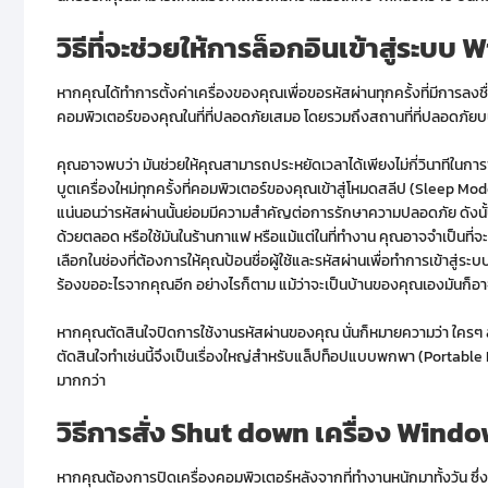
วิธีที่จะช่วยให้การล็อกอินเข้าสู่ระบบ
W
หากคุณได้ทำการตั้งค่าเครื่องของคุณเพื่อขอรหัสผ่านทุกครั้งที่มีการลงชื
คอมพิวเตอร์ของคุณในที่ที่ปลอดภัยเสมอ โดยรวมถึงสถานที่ที่ปลอดภัยบน
คุณอาจพบว่า มันช่วยให้คุณสามารถประหยัดเวลาได้เพียงไม่กี่วินาทีในการ
บูตเครื่องใหม่ทุกครั้งที่คอมพิวเตอร์ของคุณเข้าสู่โหมดสลีป (Sleep M
แน่นอนว่ารหัสผ่านนั้นย่อมมีความสำคัญต่อการรักษาความปลอดภัย ดังนั้
ด้วยตลอด หรือใช้มันในร้านกาแฟ หรือแม้แต่ในที่ทำงาน คุณอาจจำเป็นที่จะต้
เลือกในช่องที่ต้องการให้คุณป้อนชื่อผู้ใช้และรหัสผ่านเพื่อทำการเข้าสู่ร
ร้องขออะไรจากคุณอีก อย่างไรก็ตาม แม้ว่าจะเป็นบ้านของคุณเองมันก็อา
หากคุณตัดสินใจปิดการใช้งานรหัสผ่านของคุณ นั่นก็หมายความว่า ใครๆ สา
ตัดสินใจทำเช่นนี้จึงเป็นเรื่องใหญ่สำหรับแล็ปท็อปแบบพกพา (Portable
มากกว่า
วิธีการสั่ง
Shut down
เครื่อง
Windo
หากคุณต้องการปิดเครื่องคอมพิวเตอร์หลังจากที่ทำงานหนักมาทั้งวัน ซึ่