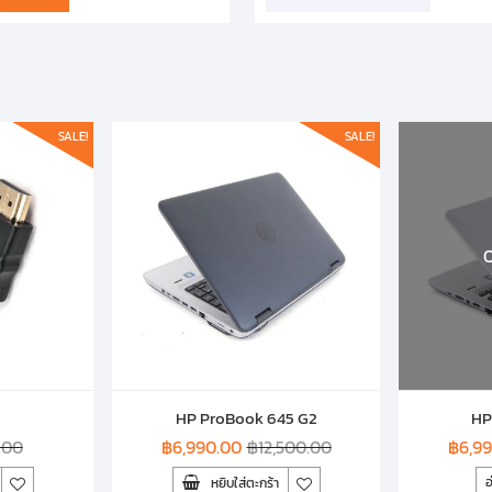
SALE!
SALE!
O
HP ProBook 645 G2
HP
.00
฿
6,990.00
฿
12,500.00
฿
6,9
อ
หยิบใส่ตะกร้า