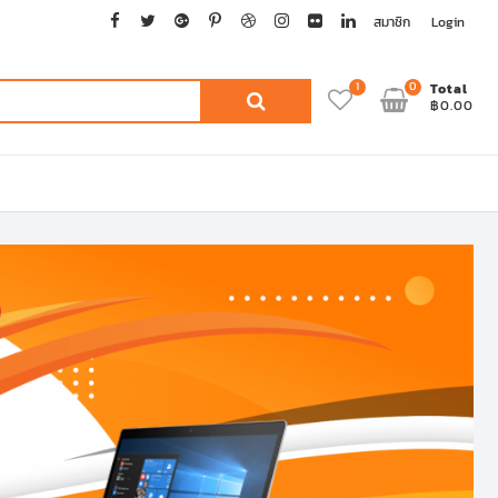
facebook
twitter
google
pinterest
dribbble
instagram
flickr
linkedin
สมาชิก
Login
1
0
ค้นหา:
Total
฿0.00