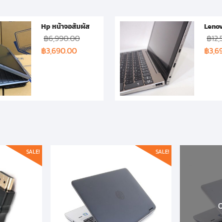
Hp หน้าจอสัมผัส
Lenov
฿
6,990.00
฿
12
฿
3,690.00
฿
3,6
SALE!
SALE!
O