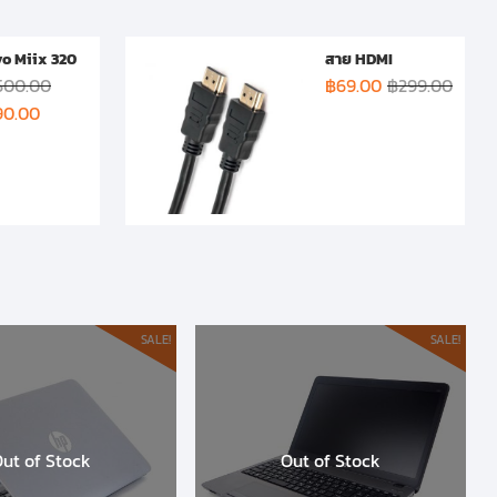
o Miix 320
สาย HDMI
,500.00
฿
69.00
฿
299.00
90.00
SALE!
SALE!
ut of Stock
Out of Stock