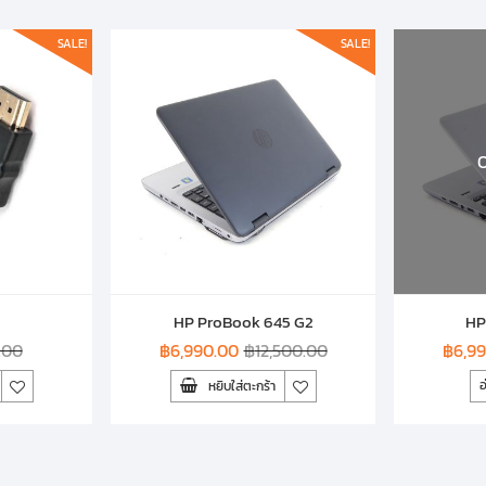
SALE!
SALE!
O
HP ProBook 645 G2
HP
.00
฿
6,990.00
฿
12,500.00
฿
6,9
อ
หยิบใส่ตะกร้า