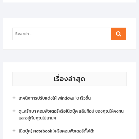
Search
…
เรื่องล่าสุด
เทคนิคการปรับแต่งให้ Windows 10 เร็วขึ้น
ดูแลรักษา คอมพิวเตอร์หรือโน๊ตบุ๊ค แล๊ปท๊อป ของคุณให้คงทน
และอยู่กับคุณไปนานๆ
โน๊ตบุ้ค( Notebook )หรือคอมพิวเตอร์ตั้งโต๊ะ